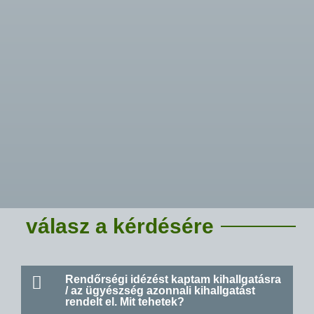
válasz a kérdésére
Rendőrségi idézést kaptam kihallgatásra
/ az ügyészség azonnali kihallgatást
rendelt el. Mit tehetek?