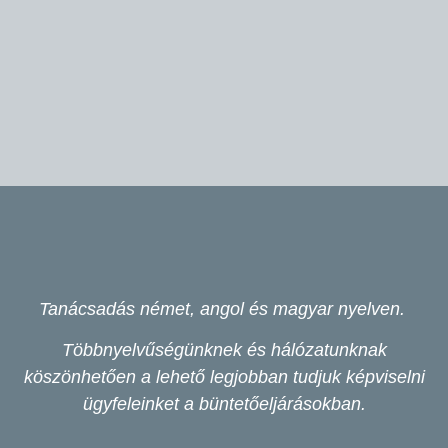
Tanácsadás német, angol és magyar nyelven.
Többnyelvűségünknek és hálózatunknak
köszönhetően a lehető legjobban tudjuk képviselni
ügyfeleinket a büntetőeljárásokban.